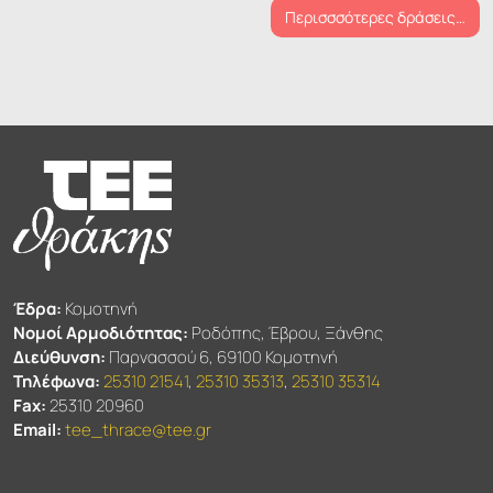
Περισσσότερες δράσεις…
Έδρα:
Κομοτηνή
Νομοί Αρμοδιότητας:
Ροδόπης, Έβρου, Ξάνθης
Διεύθυνση:
Παρνασσού 6, 69100 Κομοτηνή
Τηλέφωνα:
25310 21541
,
25310 35313
,
25310 35314
Fax:
25310 20960
Email:
tee_thrace@tee.gr