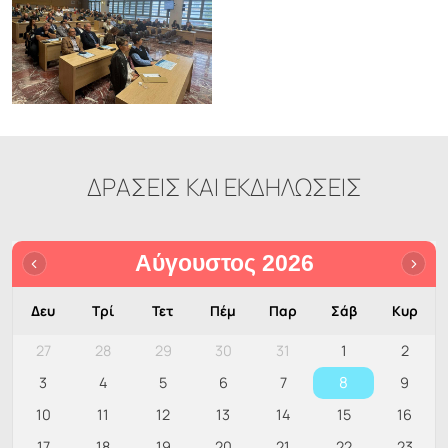
ΔΡΑΣΕΙΣ ΚΑΙ ΕΚΔΗΛΩΣΕΙΣ
Αύγουστος 2026
Δευ
Τρί
Τετ
Πέμ
Παρ
Σάβ
Κυρ
27
28
29
30
31
1
2
8
3
4
5
6
7
9
10
11
12
13
14
15
16
17
18
19
20
21
22
23