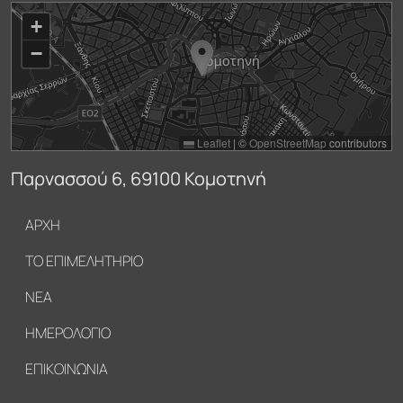
+
−
Leaflet
|
©
OpenStreetMap
contributors
Παρνασσού 6, 69100 Κομοτηνή
Υποσέλιδο
ΑΡΧΗ
ΤΟ ΕΠΙΜΕΛΗΤΗΡΙΟ
ΝΕΑ
ΗΜΕΡΟΛΟΓΙΟ
ΕΠΙΚΟΙΝΩΝΙΑ