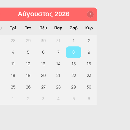
Αύγουστος 2026
υ
Τρί
Τετ
Πέμ
Παρ
Σάβ
Κυρ
7
28
29
30
31
1
2
8
4
5
6
7
9
0
11
12
13
14
15
16
18
19
20
21
22
23
4
25
26
27
28
29
30
1
2
3
4
5
6