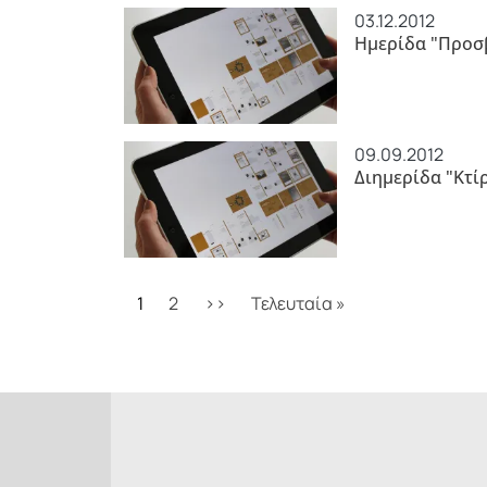
03.12.2012
Ημερίδα "Προσβ
09.09.2012
Διημερίδα "Κτίρ
Σελιδοποίηση
Next page
Last page
1
2
››
Τελευταία »