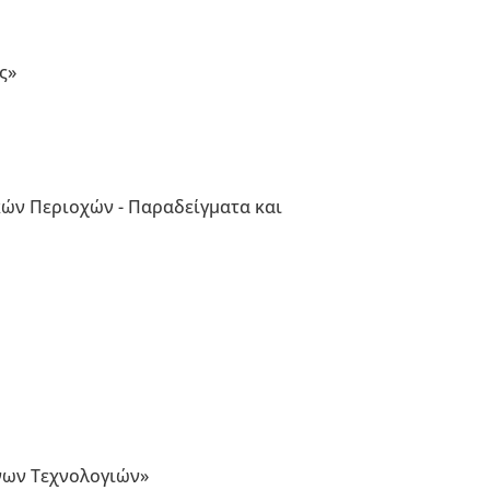
ς»
κών Περιοχών - Παραδείγματα και
νων Τεχνολογιών»