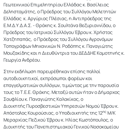
Γεωτεχνικού Επιμελητηρίου Ελλάδας κ. Βασίλειος
Δελησταμάτης, ο Πρόεδρος του Συλλόγου Μελετητών
Ελλάδας κ. Αργύριος Πλέσιας,
η Αντιπρόεδρος της
Ε.Μ.Δ.Υ.Δ.Α.Σ. - Θράκης κ. Σουλτάνα Βεζυριαννίδου,
ο
Πρόεδρος του Ιατρικού Συλλόγου Έβρου κ. Χρήστος
Χατζηπαπάς, ο Πρόεδρος του Συλλόγου Αγρονόμων
Τοπογράφων Μηχανικών Ν. Ροδόπης κ. Παναγιώτης
Μουζακίδης και η Διευθύντρια του ΔΕΔΔΗΕ Κομοτηνής κ.
Γεωργία Ανδρέου.
Στην εκδήλωση παρευρέθηκαν επίσης πολλοί
αυτοδιοικητικοί, εκπρόσωποι φορέων και
επαγγελματικών συλλόγων, τιμώντας με την παρουσία
τους το Τ.Ε.Ε. Θράκης. Μεταξύ αυτών ήταν ο Δήμαρχος
Σουφλίου κ. Παναγιώτης Καλακίκος, ο
Διοικητής Πυροσβεστικών Υπηρεσιών Νομού Έβρου κ.
ης
Απόστολος Κουρούσιας, ο Υποδιοικητής της 12
Μ/Κ
Μεραρχίας Πεζικού Έβρου κ. Ηλίας Κωστόπουλος, ο
Διοικητής του Πανεπιστημιακού Γενικού Νοσοκομείου