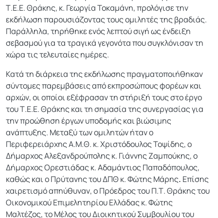
Τ.Ε.Ε. Θράκης, κ. Γεωργία Τοκαμάνη, προλόγισε την
εκδήλωση παρουσιάζοντας τους ομιλητές της βραδιάς.
Παράλληλα, τηρήθηκε ενός λεπτού σιγή ως ένδειξη
σεβασμού για τα τραγικά γεγονότα που συγκλόνισαν τη
χώρα τις τελευταίες ημέρες.
Κατά τη διάρκεια της εκδήλωσης πραγματοποιήθηκαν
σύντομες παρεμβάσεις από εκπροσώπους φορέων και
αρχών, οι οποίοι εξέφρασαν τη στήριξή τους στο έργο
του Τ.Ε.Ε. Θράκης και τη σημασία της συνεργασίας για
την προώθηση έργων υποδομής και βιώσιμης
ανάπτυξης. Μεταξύ των ομιλητών ήταν ο
Περιφερειάρχης Α.Μ.Θ. κ. Χριστόδουλος Τοψίδης, ο
Δήμαρχος Αλεξανδρούπολης κ. Γιάννης Ζαμπούκης, ο
Δήμαρχος Ορεστιάδας κ. Αδαμάντιος Παπαδόπουλος,
καθώς και ο Πρύτανης του ΔΠΘ κ. Φώτης Μάρης
.
Επίσης
χαιρετισμό απηύθυναν, ο Πρόεδρος του Π.Τ. Θράκης του
Οικονομικού Επιμελητηρίου Ελλάδας κ. Φώτης
Μαλτέζος, το
Μέλος του Διοικητικού Συμβουλίου του