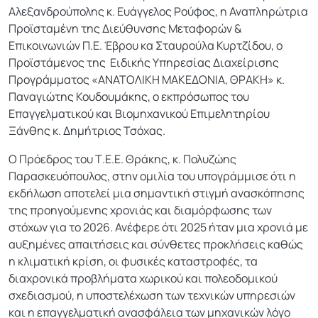
Αλεξανδρούπολης κ. Ευάγγελος Ρούφος, η Αναπληρώτρια
Προϊσταμένη της Διεύθυνσης Μεταφορών &
Επικοινωνιών Π.Ε. Έβρου κα Σταυρούλα Κυρτζίδου, ο
Προϊστάμενος της Ειδικής Υπηρεσίας Διαχείρισης
Προγράμματος «ΑΝΑΤΟΛΙΚΗ ΜΑΚΕΔΟΝΙΑ, ΘΡΑΚΗ» κ.
Παναγιώτης Κουδουμάκης, ο εκπρόσωπος του
Επαγγελματικού και Βιομηχανικού Επιμελητηρίου
Ξάνθης κ. Δημήτριος Τσόχας.
Ο Πρόεδρος του Τ.Ε.Ε. Θράκης, κ. Πολυζώης
Παρασκευόπουλος, στην ομιλία του υπογράμμισε ότι η
εκδήλωση αποτελεί μια σημαντική στιγμή ανασκόπησης
της προηγούμενης χρονιάς και διαμόρφωσης των
στόχων για το 2026. Ανέφερε ότι 2025 ήταν μια χρονιά με
αυξημένες απαιτήσεις και σύνθετες προκλήσεις καθώς
η κλιματική κρίση, οι φυσικές καταστροφές, τα
διαχρονικά προβλήματα χωρικού και πολεοδομικού
σχεδιασμού, η υποστελέχωση των τεχνικών υπηρεσιών
και η επαγγελματική ανασφάλεια των μηχανικών λόγο