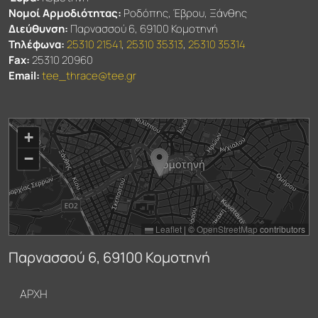
Νομοί Αρμοδιότητας:
Ροδόπης, Έβρου, Ξάνθης
Διεύθυνση:
Παρνασσού 6, 69100 Κομοτηνή
Τηλέφωνα:
25310 21541
,
25310 35313
,
25310 35314
Fax:
25310 20960
Email:
tee_thrace@tee.gr
+
−
Leaflet
|
©
OpenStreetMap
contributors
Παρνασσού 6, 69100 Κομοτηνή
Υποσέλιδο
ΑΡΧΗ