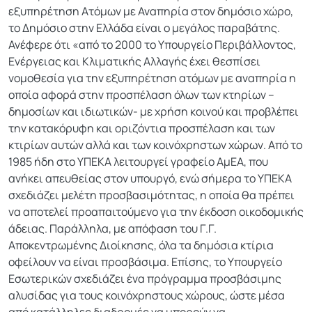
εξυπηρέτηση Ατόμων με Αναπηρία στον δημόσιο χώρο,
το Δημόσιο στην Ελλάδα είναι ο μεγάλος παραβάτης.
Ανέφερε ότι «από το 2000 το Υπουργείο Περιβάλλοντος,
Ενέργειας και Κλιματικής Αλλαγής έχει θεσπίσει
νομοθεσία για την εξυπηρέτηση ατόμων με αναπηρία η
οποία αφορά στην προσπέλαση όλων των κτηρίων –
δημοσίων και ιδιωτικών- με χρήση κοινού και προβλέπει
την κατακόρυφη και οριζόντια προσπέλαση και των
κτιρίων αυτών αλλά και των κοινόχρηστων χώρων. Από το
1985 ήδη στο ΥΠΕΚΑ λειτουργεί γραφείο ΑμΕΑ, που
ανήκει απευθείας στον υπουργό, ενώ σήμερα το ΥΠΕΚΑ
σχεδιάζει μελέτη προσβασιμότητας, η οποία θα πρέπει
να αποτελεί προαπαιτούμενο για την έκδοση οικοδομικής
άδειας. Παράλληλα, με απόφαση του Γ.Γ.
Αποκεντρωμένης Διοίκησης, όλα τα δημόσια κτίρια
οφείλουν να είναι προσβάσιμα. Επίσης, το Υπουργείο
Εσωτερικών σχεδιάζει ένα πρόγραμμα προσβάσιμης
αλυσίδας για τους κοινόχρηστους χώρους, ώστε μέσα
από κατάλληλες διαδρομές να μπορούν να