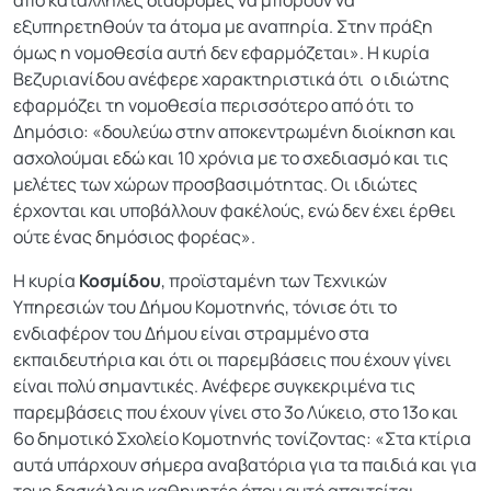
εξυπηρετηθούν τα άτομα με αναπηρία. Στην πράξη
όμως η νομοθεσία αυτή δεν εφαρμόζεται». Η κυρία
Βεζυριανίδου ανέφερε χαρακτηριστικά ότι ο ιδιώτης
εφαρμόζει τη νομοθεσία περισσότερο από ότι το
Δημόσιο: «δουλεύω στην αποκεντρωμένη διοίκηση και
ασχολούμαι εδώ και 10 χρόνια με το σχεδιασμό και τις
μελέτες των χώρων προσβασιμότητας. Οι ιδιώτες
έρχονται και υποβάλλουν φακέλούς, ενώ δεν έχει έρθει
ούτε ένας δημόσιος φορέας».
Η κυρία
Κοσμίδου
, προϊσταμένη των Τεχνικών
Υπηρεσιών του Δήμου Κομοτηνής, τόνισε ότι το
ενδιαφέρον του Δήμου είναι στραμμένο στα
εκπαιδευτήρια και ότι οι παρεμβάσεις που έχουν γίνει
είναι πολύ σημαντικές. Ανέφερε συγκεκριμένα τις
παρεμβάσεις που έχουν γίνει στο 3ο Λύκειο, στο 13ο και
6ο δημοτικό Σχολείο Κομοτηνής τονίζοντας: «Στα κτίρια
αυτά υπάρχουν σήμερα αναβατόρια για τα παιδιά και για
τους δασκάλους καθηγητές όπου αυτό απαιτείται.