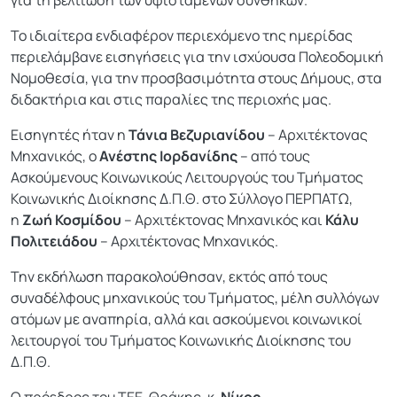
Το ιδιαίτερα ενδιαφέρον περιεχόμενο της ημερίδας
περιελάμβανε εισηγήσεις για την ισχύουσα Πολεοδομική
Νομοθεσία, για την προσβασιμότητα στους Δήμους, στα
διδακτήρια και στις παραλίες της περιοχής μας.
Εισηγητές ήταν η
Τάνια Βεζυριανίδου
– Αρχιτέκτονας
Μηχανικός, ο
Ανέστης Ιορδανίδης
– από τους
Ασκούμενους Κοινωνικούς Λειτουργούς του Τμήματος
Κοινωνικής Διοίκησης Δ.Π.Θ. στο Σύλλογο ΠΕΡΠΑΤΩ,
η
Ζωή Κοσμίδου
– Αρχιτέκτονας Μηχανικός και
Κάλυ
Πολιτειάδου
– Αρχιτέκτονας Μηχανικός.
Την εκδήλωση παρακολούθησαν, εκτός από τους
συναδέλφους μηχανικούς του Τμήματος, μέλη συλλόγων
ατόμων με αναπηρία, αλλά και ασκούμενοι κοινωνικοί
λειτουργοί του Τμήματος Κοινωνικής Διοίκησης του
Δ.Π.Θ.
Ο πρόεδρος του ΤΕΕ-Θράκης, κ.
Νίκος