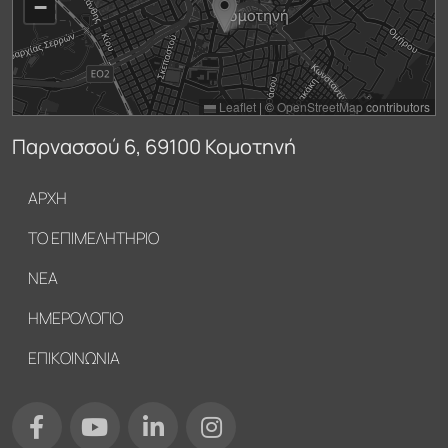
−
Leaflet
|
©
OpenStreetMap
contributors
Παρνασσού 6, 69100 Κομοτηνή
Υποσέλιδο
ΑΡΧΗ
ΤΟ ΕΠΙΜΕΛΗΤΗΡΙΟ
ΝΕΑ
ΗΜΕΡΟΛΟΓΙΟ
ΕΠΙΚΟΙΝΩΝΙΑ