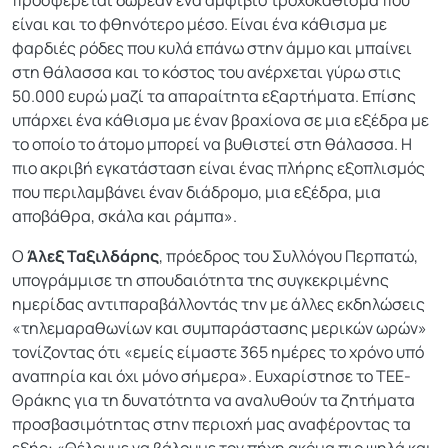
είναι και το φθηνότερο μέσο. Είναι ένα κάθισμα με
φαρδιές ρόδες που κυλά επάνω στην άμμο και μπαίνει
στη θάλασσα και το κόστος του ανέρχεται γύρω στις
50.000 ευρώ μαζί τα απαραίτητα εξαρτήματα. Επίσης
υπάρχει ένα κάθισμα με έναν βραχίονα σε μια εξέδρα με
το οποίο το άτομο μπορεί να βυθιστεί στη θάλασσα. Η
πιο ακριβή εγκατάσταση είναι ένας πλήρης εξοπλισμός
που περιλαμβάνει έναν διάδρομο, μια εξέδρα, μια
αποβάθρα, σκάλα και ράμπα».
Ο
Άλεξ Ταξιλδάρης
, πρόεδρος του Συλλόγου Περπατώ,
υπογράμμισε τη σπουδαιότητα της συγκεκριμένης
ημερίδας αντιπαραβάλλοντάς την με άλλες εκδηλώσεις
«τηλεμαραθωνίων και συμπαράστασης μερικών ωρών»
τονίζοντας ότι «εμείς είμαστε 365 ημέρες το χρόνο υπό
αναπηρία και όχι μόνο σήμερα». Ευχαρίστησε το ΤΕΕ-
Θράκης για τη δυνατότητα να αναλυθούν τα ζητήματα
προσβασιμότητας στην περιοχή μας αναφέροντας τα
εξής: «Θέλουμε να βάλουμε τον πήχη ακόμα πιο ψηλά και