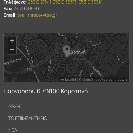
Τηλέφωνα:
25310 21541
,
25310 35313
,
25310 35314
Fax:
25310 20960
Email:
tee_thrace@tee.gr
+
−
Leaflet
|
©
OpenStreetMap
contributors
Παρνασσού 6, 69100 Κομοτηνή
Υποσέλιδο
ΑΡΧΗ
ΤΟ ΕΠΙΜΕΛΗΤΗΡΙΟ
ΝΕΑ