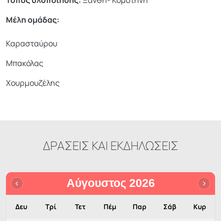
Μέλη ομάδας:
Καρασταύρου
Μπακόλας
Χουρμουζέλης
ΔΡΑΣΕΙΣ ΚΑΙ ΕΚΔΗΛΩΣΕΙΣ
Αύγουστος 2026
Δευ
Τρί
Τετ
Πέμ
Παρ
Σάβ
Κυρ