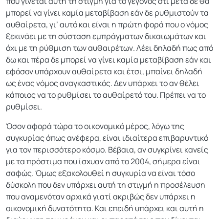
που γίνεται αυτή τη στιγμή για το γεγονός ότι μετά δε θα
μπορεί να γίνει καμία μεταβίβαση εάν δε ρυθμιστούν τα
αυθαίρετα, γι’ αυτό και είναι η πρώτη φορά που ο νόμος
ξεκινάει με τη σύσταση εμπράγματων δικαιωμάτων και
όχι με τη ρύθμιση των αυθαιρέτων. Λέει δηλαδή πως από
δω και πέρα δε μπορεί να γίνει καμία μεταβίβαση εάν και
εφόσον υπάρχουν αυθαίρετα και έτσι, μπαίνει δηλαδή
ως ένας νόμος αναγκαστικός. Δεν υπάρχει το αν θέλει
κάποιος να το ρυθμίσει το αυθαίρετό του. Πρέπει να το
ρυθμίσει.
Όσον αφορά τώρα το οικονομικό μέρος, λόγω της
συγκυρίας όπως ανέφερα, είναι ιδιαίτερα επιβαρυντικό
για τον περισσότερο κόσμο. Βέβαια, αν συγκρίνει κανείς
με τα πρόστιμα που ίσχυαν από το 2004, σήμερα είναι
σαφώς. Όμως εξακολουθεί η συγκυρία να είναι τόσο
δύσκολη που δεν υπάρχει αυτή τη στιγμή η προσέλευση
που αναμενόταν αρχικά γιατί ακριβώς δεν υπάρχει η
οικονομική δυνατότητα. Και επειδή υπάρχει και αυτή η