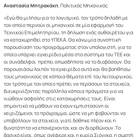
Αναστασία Μητρακάκη
, Πολιτικός Μηχανικός
«Εγώ θα μιλήσω για το λογισμικό, τον τρόπο δηλαδή με
τον οποίο περνούν οι μηχανικοί σε μία εφαρμογή του
Τεχνικού Επιμελητηρίου, τη δήλωση ενός αυθαιρέτου για
να καταχωρηθεί στο ΥΠΕΚΑ. Θα κάνω μία συνοπτική
παρουσίαση του προγράμματος στον υπολογιστή, για το
οποίο υπάρχει εγχειρίδιο μέσα στο σύστημα του ΤΕΕ και
οι συνάδελφοι πρέπει οπωσδήποτε να το διαβάσουν. Θα
παρουσιάσω λοιπόν το εγχειρίδιο αυτό και θα βοηθήσω
τους μηχανικούς σε κάποια θέματα επί του λειτουργικού,
τον τρόπο με τον οποίο πρέπει να περάσουν τα στοιχεία,
διευκρινίζοντας παράλληλα κάποια πράγματα για να
νιώθουν ασφαλής στις καταχωρήσεις τους. Είναι
σημαντικό να μάθουν να έχουν εμπιστοσύνη οι
χειριζόμενοι το πρόγραμμα, ώστε να μη φοβούνται να
υποβάλλουν τα στοιχεία, γιατί δόθηκε πλέον και η
δυνατότητα να επανέρχονται και αν διορθώνουν. Το
βασικό είναι, όπως ανέφερε και η κυρία Σιόνγκα, η σωστή