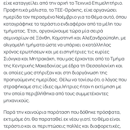
είχε καταγγείλει από την αρχή το Τεχνικό Επιμελητήριο.
Προφητικά μάλιστα, το ΤΕΕ-Θράκης, είχε οργανώσει
ημερίδα τον περασμένο Νοέμβριο για το θέμα αυτό, όπου
καταγράφηκε το τεράστιο ενδιαφέρον από τα μέλη του
τμήματος. Έτσι, οργανώνουμε τώρα μία σειρά
σεμιναρίων σέ Ξάνθη, Κομοτηνή και Αλεξανδρούπολη, με
ολιγομελή τμήματα ώστε να υπάρχει ο κατάλληλος
χρόνος ερωτήσεων και με εισηγήτριες τις κυρίες
Σιόνγκα και Μητρακάκη, που μας έρχονται από το Τμήμα
της Κεντρικής Μακεδονίας με έδρα τη Θεσσαλονίκη και
οι οποίες μας στήριξαν και στη διοργάνωση της
προηγούμενης ημερίδας. Θέλω να τονίσω ότι ο λόγος που
στραφήκαμε στις ίδιες ομιλήτριες ήταν η εκτίμηση με
την οποία περιβλήθηκα από τους συμμετέχοντες
μηχανικούς.
Παρά την καινούρια παράταση που δόθηκε πρόσφατα,
εκτιμάμε ότι θα παραταθεί εκ νέου γιατί το θέμα είναι
τεράστιο και οι περιπτώσεις πολλές και διαφορετικές,