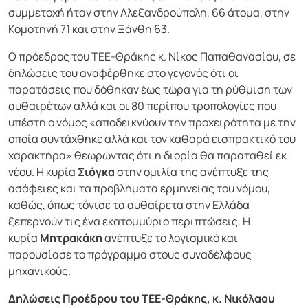
συμμετοχή ήταν στην Αλεξανδρούπολη, 66 άτομα, στην
Κομοτηνή 71 και στην Ξάνθη 63.
Ο πρόεδρος του ΤΕΕ-Θράκης κ. Νίκος Παπαθανασίου, σε
δηλώσεις του αναφέρθηκε στο γεγονός ότι οι
παρατάσεις που δόθηκαν έως τώρα για τη ρύθμιση των
αυθαιρέτων αλλά και οι 80 περίπου τροπολογίες που
υπέστη ο νόμος «αποδεικνύουν την προχειρότητα με την
οποία συντάχθηκε αλλά και τον καθαρά εισπρακτικό του
χαρακτήρα» θεωρώντας ότι η διορία θα παραταθεί εκ
νέου. Η κυρία
Σιόγκα
στην ομιλία της ανέπτυξε της
ασάφειες και τα προβλήματα ερμηνείας του νόμου,
καθώς, όπως τόνισε τα αυθαίρετα στην Ελλάδα
ξεπερνούν τις ένα εκατομμύριο περιπτώσεις. Η
κυρία
Μητρακάκη
ανέπτυξε το λογισμικό και
παρουσίασε το πρόγραμμα στους συναδέλφους
μηχανικούς.
Δηλώσεις Προέδρου του ΤΕΕ-Θράκης, κ. Νικόλαου