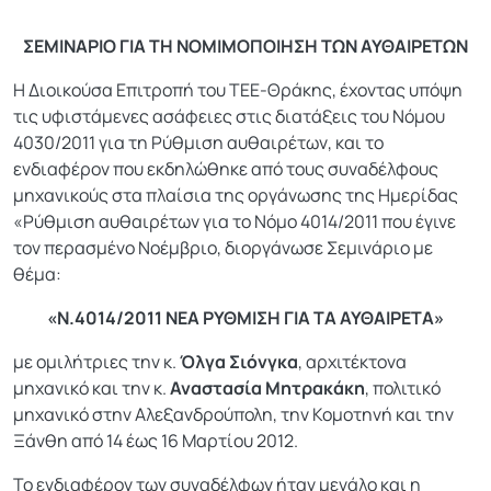
ΣΕΜΙΝΑΡΙΟ ΓΙΑ ΤΗ ΝΟΜΙΜΟΠΟΙΗΣΗ ΤΩΝ ΑΥΘΑΙΡΕΤΩΝ
Η Διοικούσα Επιτροπή του ΤΕΕ-Θράκης, έχοντας υπόψη
τις υφιστάμενες ασάφειες στις διατάξεις του Νόμου
4030/2011 για τη Ρύθμιση αυθαιρέτων, και το
ενδιαφέρον που εκδηλώθηκε από τους συναδέλφους
μηχανικούς στα πλαίσια της οργάνωσης της Ημερίδας
«Ρύθμιση αυθαιρέτων για το Νόμο 4014/2011 που έγινε
τον περασμένο Νοέμβριο, διοργάνωσε Σεμινάριο με
θέμα:
«Ν.4014/2011 ΝΕΑ ΡΥΘΜΙΣΗ ΓΙΑ ΤΑ ΑΥΘΑΙΡΕΤΑ»
με ομιλήτριες την κ.
Όλγα Σιόνγκα
, αρχιτέκτονα
μηχανικό και την κ.
Αναστασία Μητρακάκη
, πολιτικό
μηχανικό στην Αλεξανδρούπολη, την Κομοτηνή και την
Ξάνθη από 14 έως 16 Μαρτίου 2012.
Το ενδιαφέρον των συναδέλφων ήταν μεγάλο και η