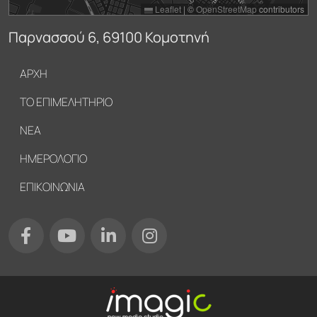
Leaflet
|
©
OpenStreetMap
contributors
Παρνασσού 6, 69100 Κομοτηνή
Υποσέλιδο
ΑΡΧΗ
ΤΟ ΕΠΙΜΕΛΗΤΗΡΙΟ
ΝΕΑ
ΗΜΕΡΟΛΟΓΙΟ
ΕΠΙΚΟΙΝΩΝΙΑ