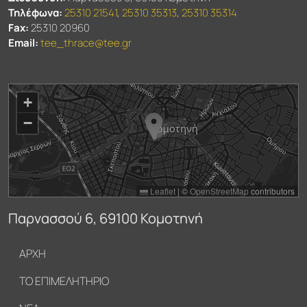
Τηλέφωνα:
25310 21541
,
25310 35313
,
25310 35314
Fax:
25310 20960
Email:
tee_thrace@tee.gr
+
−
Leaflet
|
©
OpenStreetMap
contributors
Παρνασσού 6, 69100 Κομοτηνή
Υποσέλιδο
ΑΡΧΗ
ΤΟ ΕΠΙΜΕΛΗΤΗΡΙΟ