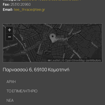
Fax:
25310 20960
Email:
tee_thrace@tee.gr
+
−
Leaflet
|
©
OpenStreetMap
contributors
Παρνασσού 6, 69100 Κομοτηνή
Υποσέλιδο
ΑΡΧΗ
ΤΟ ΕΠΙΜΕΛΗΤΗΡΙΟ
ΝΕΑ