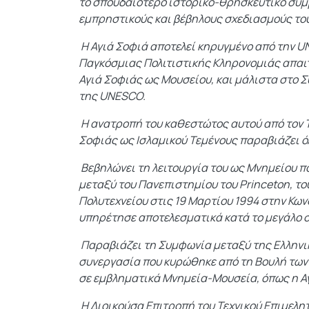
το σπουδαιότερο ιστορικό-θρησκευτικό σύμβ
εμπρηστικούς και βέβηλους σχεδιασμούς του
Η Αγιά Σοφιά αποτελεί κηρυγμένο από την 
Παγκόσμιας Πολιτιστικής Κληρονομιάς απαιτ
Αγιά Σοφιάς ως Μουσείου, και μάλιστα στο 
της UNESCO.
Η ανατροπή του καθεστώτος αυτού από τον Τ
Σοφιάς ως Ισλαμικού Τεμένους παραβιάζει όλ
Βεβηλώνει τη λειτουργία του ως Μνημείου 
μεταξύ του Πανεπιστημίου του Princeton, το
Πολυτεχνείου στις 19 Μαρτίου 1994 στην Κων
υπηρέτησε αποτελεσματικά κατά το μεγάλο σ
Παραβιάζει τη Συμφωνία μεταξύ της Ελληνικ
συνεργασία που κυρώθηκε από τη Βουλή των 
σε εμβληματικά Μνημεία-Μουσεία, όπως η Α
Η Διοικούσα Επιτροπή του Τεχνικού Επιμελη