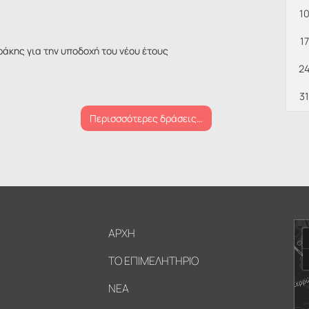
1
17
ράκης για την υποδοχή του νέου έτους
2
31
Περισσσότερες δράσεις…
Υποσέλιδο
ΑΡΧΗ
ΤΟ ΕΠΙΜΕΛΗΤΗΡΙΟ
ΝΕΑ