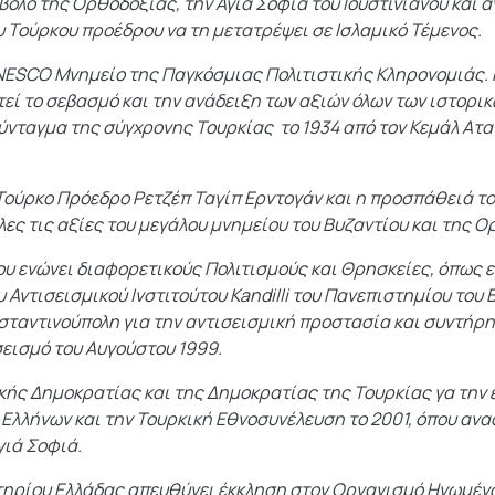
ολο της Ορθοδοξίας, την Αγιά Σοφιά του Ιουστινιανού και 
 Τούρκου προέδρου να τη μετατρέψει σε Ισλαμικό Τέμενος.
UNESCO Μνημείο της Παγκόσμιας Πολιτιστικής Κληρονομιάς. 
εί το σεβασμό και την ανάδειξη των αξιών όλων των ιστορικ
Σύνταγμα της σύγχρονης Τουρκίας το 1934 από τον Κεμάλ Ατα
ούρκο Πρόεδρο Ρετζέπ Ταγίπ Ερντογάν και η προσπάθειά το
ες τις αξίες του μεγάλου μνημείου του Βυζαντίου και της 
που ενώνει διαφορετικούς Πολιτισμούς και Θρησκείες, όπω
υ Αντισεισμικού Ινστιτούτου Kandilli του Πανεπιστημίου του
σταντινούπολη για την αντισεισμική προστασία και συντήρη
εισμό του Αυγούστου 1999.
ής Δημοκρατίας και της Δημοκρατίας της Τουρκίας γα την ε
Ελλήνων και την Τουρκική Εθνοσυνέλευση το 2001, όπου αν
γιά Σοφιά.
τηρίου Ελλάδας απευθύνει έκκληση στον Οργανισμό Ηνωμένω