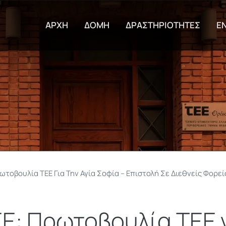
Παράκαμψη προς το κυρίως π
ΑΡΧΗ
ΔΟΜΗ
ΔΡΑΣΤΗΡΙΟΤΗΤΕΣ
Ε
ωτοβουλία ΤΕΕ Για Την Αγία Σοφία – Επιστολή Σε Διεθνείς Φορε
Ε: Πρωτοβουλία ΤΕΕ γ