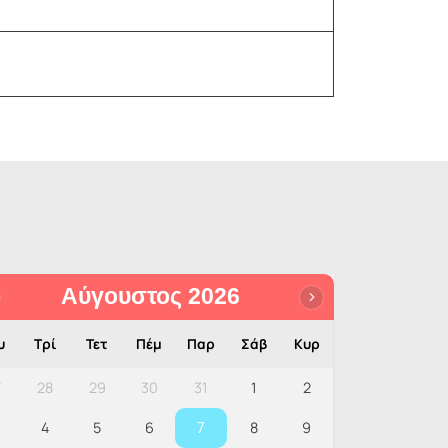
Αύγουστος 2026
υ
Τρί
Τετ
Πέμ
Παρ
Σάβ
Κυρ
7
28
29
30
31
1
2
7
4
5
6
8
9