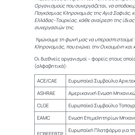
Οργανισμούς που συνεργάζεται, να αποδοκιμ
Παγκόσμιας Κληρονομιάς της Αγιά Σοφιάς, κ
Ελλάδας-Τουρκίας, κάθε αναίρεση της ίδιας
συνεργασιών της.
Υψώνουμε τη φωνή μας να υπερασπιστούμε τι
Κληρονομιάς, που ενώνει την Οικουμένη και
Οι διεθνείς οργανισμοί – φορείς στους οπο
(αλφαβητικά):
ACE/CAE
Ευρωπαϊκό Συμβούλιο Αρχιτε
ASHRAE
Αμερικανική Ενωση Μηχανικώ
CLGE
Ευρωπαϊκό Συμβούλιο Τοπογ
EAMC
Ενωση Επιμελητηρίων Μηχαν
Ευρωπαϊκή Πλατφόρμα για την
ECBEEEBTP