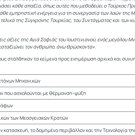
άσει κάθε απαξία, όπως αυτές που μεθοδεύει ο Τούρκος Πρ
άθε εμπρηστική ενέργεια για τη συνεργασία των λαών της Μ
 τελικά της Σύγχρονης Τουρκίας, του Συντάγματος και των 
ς αξίες της Αγιά Σοφιάς του Ιουστινιανού, ενός μεγάλου Μ
 καταξιώνει τον άνθρωπο, άνω θρώσκοντα».
ίους στάλθηκαν τα κείμενα προς ενημέρωση αρχικά και συνυπ
κτόνων Μηχανικών
ν που ασχολούνται με θέρμανση-ψύξη
ράφων
ικών των Μεοσγειακών Κρατών
 κατασκευή, το δομημένο περιβάλλον και την Τεχνολογία τη