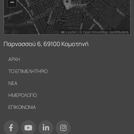
−
Leaflet
|
©
OpenStreetMap
contributors
Παρνασσού 6, 69100 Κομοτηνή
Υποσέλιδο
ΑΡΧΗ
ΤΟ ΕΠΙΜΕΛΗΤΗΡΙΟ
ΝΕΑ
ΗΜΕΡΟΛΟΓΙΟ
ΕΠΙΚΟΙΝΩΝΙΑ