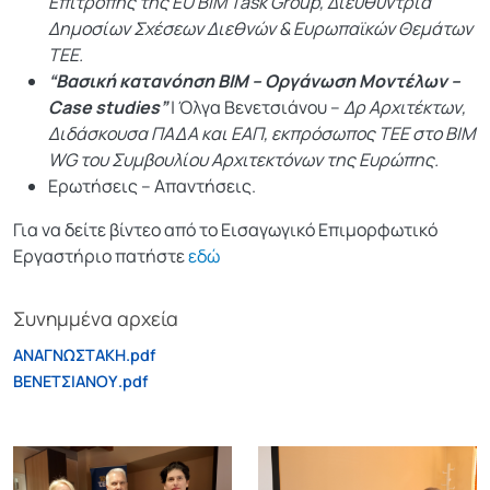
Επιτροπής της EU BIM Task Group, Διευθύντρια
Δημοσίων Σχέσεων Διεθνών & Ευρωπαϊκών Θεμάτων
ΤΕΕ.
“Βασική κατανόηση BIM – Οργάνωση Μοντέλων –
Case studies”
| Όλγα Βενετσιάνου –
Δρ Αρχιτέκτων,
Διδάσκουσα ΠΑΔΑ και ΕΑΠ, εκπρόσωπος ΤΕΕ στο ΒΙΜ
WG του Συμβουλίου Αρχιτεκτόνων της Ευρώπης.
Ερωτήσεις – Απαντήσεις.
Για να δείτε βίντεο από τo Εισαγωγικό Επιμορφωτικό
Εργαστήριο πατήστε
εδώ
Συνημμένα αρχεία
ΑΝΑΓΝΩΣΤΑΚΗ.pdf
ΒΕΝΕΤΣΙΑΝΟΥ.pdf