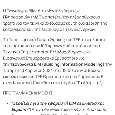
Η Τεχνολογία BIM, ή το Μοντέλο Δομικών
Πληροφοριών (ΜΔΠ), αποτελεί τον πλέον σύγχρονο
τρόπο για τον τεχνικό σχεδιασμό και τη διαχείριση της
κατασκευής και της λειτουργίας τεχνικών έργων.
Το Περιφερειακό Τμήμα Θράκης του ΤΕΕ, στο πλαίσιο
του εορτασμού των 100 χρόνων από την ίδρυση του
Τεχνικού Επιμελητηρίου Ελλάδας, διοργανώνει
Εισαγωγικό Επιμορφωτικό Εργαστήριο για
την
τεχνολογία BIM (Building Information Modeling)
την
Τετάρτη 10 Απριλίου 2024 στις 18:00 στην αίθουσα
εκδηλώσεων του ΤΕΕ Θράκης, στην οδό Παρνασσού 6
στην Κομοτηνή (όπισθεν εστιατορίου “Τα Αδέρφια”).
ΠΡΟΓΡΑΜΜΑ ΕΚΔΗΛΩΣΗΣ
“Εξελίξεις για την εφαρμογή BIM σε Ελλάδα και
Ευρώπη”
| Λιάνα Αναγνωστάκη –
Μέλος Διοικούσας