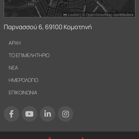
Leaflet
|
©
OpenStreetMap
contributors
Παρνασσού 6, 69100 Κομοτηνή
Υποσέλιδο
ΑΡΧΗ
ΤΟ ΕΠΙΜΕΛΗΤΗΡΙΟ
ΝΕΑ
ΗΜΕΡΟΛΟΓΙΟ
ΕΠΙΚΟΙΝΩΝΙΑ