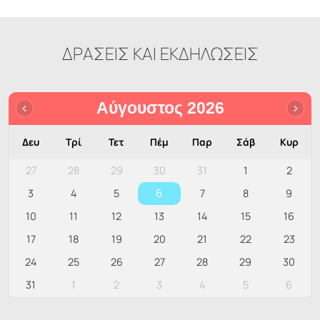
ΔΡΑΣΕΙΣ ΚΑΙ ΕΚΔΗΛΩΣΕΙΣ
Αύγουστος 2026
Δευ
Τρί
Τετ
Πέμ
Παρ
Σάβ
Κυρ
27
28
29
30
31
1
2
6
3
4
5
7
8
9
10
11
12
13
14
15
16
17
18
19
20
21
22
23
24
25
26
27
28
29
30
31
1
2
3
4
5
6