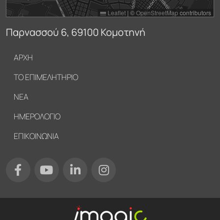
Leaflet
|
©
OpenStreetMap
contributors
Παρνασσού 6, 69100 Κομοτηνή
Υποσέλιδο
ΑΡΧΗ
ΤΟ ΕΠΙΜΕΛΗΤΗΡΙΟ
ΝΕΑ
ΗΜΕΡΟΛΟΓΙΟ
ΕΠΙΚΟΙΝΩΝΙΑ