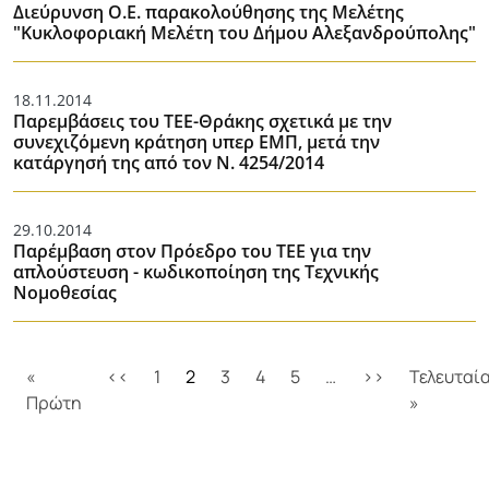
Διεύρυνση Ο.Ε. παρακολούθησης της Μελέτης
"Κυκλοφοριακή Μελέτη του Δήμου Αλεξανδρούπολης"
18.11.2014
Παρεμβάσεις του ΤΕΕ-Θράκης σχετικά με την
συνεχιζόμενη κράτηση υπερ ΕΜΠ, μετά την
κατάργησή της από τον Ν. 4254/2014
29.10.2014
Παρέμβαση στον Πρόεδρο του ΤΕΕ για την
απλούστευση - κωδικοποίηση της Τεχνικής
Νομοθεσίας
Σελιδοποίηση
Προηγούμενη σελίδα
Next page
«
‹‹
1
2
3
4
5
…
››
Τελευταί
First page
Last pag
Πρώτη
»