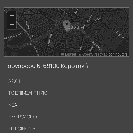
+
−
Leaflet
|
©
OpenStreetMap
contributors
Παρνασσού 6, 69100 Κομοτηνή
Υποσέλιδο
ΑΡΧΗ
ΤΟ ΕΠΙΜΕΛΗΤΗΡΙΟ
ΝΕΑ
ΗΜΕΡΟΛΟΓΙΟ
ΕΠΙΚΟΙΝΩΝΙΑ