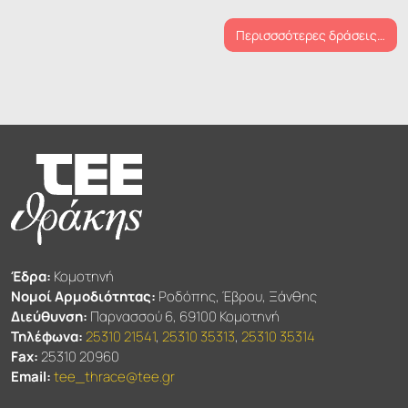
Περισσσότερες δράσεις…
Έδρα:
Κομοτηνή
Νομοί Αρμοδιότητας:
Ροδόπης, Έβρου, Ξάνθης
Διεύθυνση:
Παρνασσού 6, 69100 Κομοτηνή
Τηλέφωνα:
25310 21541
,
25310 35313
,
25310 35314
Fax:
25310 20960
Email:
tee_thrace@tee.gr