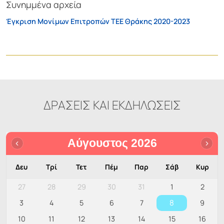
Συνημμένα αρχεία
Έγκριση Μονίμων Επιτροπών ΤΕΕ Θράκης 2020-2023
ΔΡΑΣΕΙΣ ΚΑΙ ΕΚΔΗΛΩΣΕΙΣ
Αύγουστος 2026
Δευ
Τρί
Τετ
Πέμ
Παρ
Σάβ
Κυρ
27
28
29
30
31
1
2
8
3
4
5
6
7
9
10
11
12
13
14
15
16