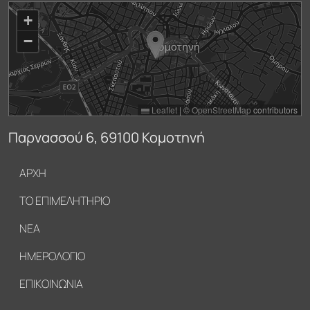
+
−
Leaflet
|
©
OpenStreetMap
contributors
Παρνασσού 6, 69100 Κομοτηνή
Υποσέλιδο
ΑΡΧΗ
ΤΟ ΕΠΙΜΕΛΗΤΗΡΙΟ
ΝΕΑ
ΗΜΕΡΟΛΟΓΙΟ
ΕΠΙΚΟΙΝΩΝΙΑ