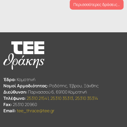
Περισσσότερες δράσεις…
Έδρα:
Κομοτηνή
Νομοί Αρμοδιότητας:
Ροδόπης, Έβρου, Ξάνθης
Διεύθυνση:
Παρνασσού 6, 69100 Κομοτηνή
Τηλέφωνα:
25310 21541
,
25310 35313
,
25310 35314
Fax:
25310 20960
Email:
tee_thrace@tee.gr