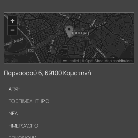
+
−
Leaflet
|
©
OpenStreetMap
contributors
Παρνασσού 6, 69100 Κομοτηνή
Υποσέλιδο
ΑΡΧΗ
ΤΟ ΕΠΙΜΕΛΗΤΗΡΙΟ
ΝΕΑ
ΗΜΕΡΟΛΟΓΙΟ
ΕΠΙΚΟΙΝΩΝΙΑ