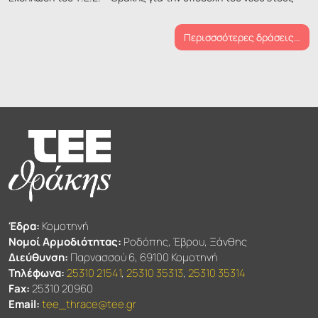
Περισσσότερες δράσεις…
Έδρα:
Κομοτηνή
Νομοί Αρμοδιότητας:
Ροδόπης, Έβρου, Ξάνθης
Διεύθυνση:
Παρνασσού 6, 69100 Κομοτηνή
Τηλέφωνα:
25310 21541
,
25310 35313
,
25310 35314
Fax:
25310 20960
Email:
tee_thrace@tee.gr