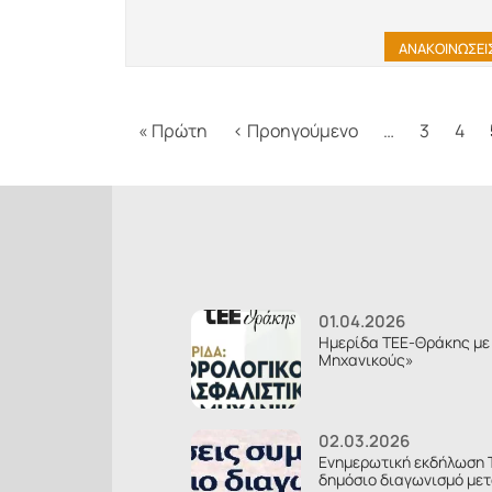
ΑΝΑΚΟΙΝΩΣΕΙ
Σελιδοποίηση
First page
Προηγούμενη σε
« Πρώτη
‹ Προηγούμενο
…
3
4
01.04.2026
Ημερίδα ΤΕΕ-Θράκης με 
Μηχανικούς»
02.03.2026
Ενημερωτική εκδήλωση 
δημόσιο διαγωνισμό μετ