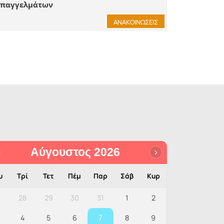
επαγγελμάτων
ΑΝΑΚΟΙΝΩΣΕΙΣ
Αύγουστος 2026
υ
Τρί
Τετ
Πέμ
Παρ
Σάβ
Κυρ
7
28
29
30
31
1
2
7
4
5
6
8
9