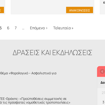
Σ
ΑΝΑΚΟΙΝΩΣΕΙΣ
λίδα
Next page
Last page
5
6
7
…
Επόμενο ›
Τελευταία »
ΔΡΑΣΕΙΣ ΚΑΙ ΕΚΔΗΛΩΣΕΙΣ
θέμα «Φορολογικό – Ασφαλιστικό για
Δε
2
ΤΕΕ-Θράκης: «Προϋποθέσεις συμμετοχής σε
3
ά τις πρόσφατες νομοθετικές τροποποιήσεις»