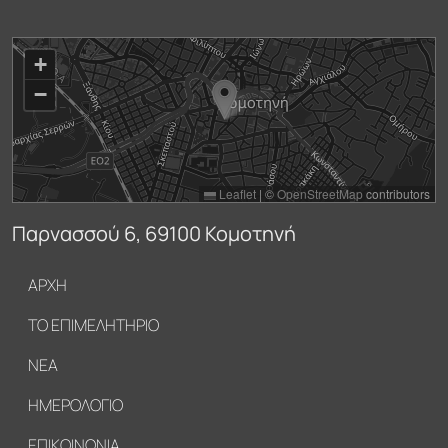
+
−
Leaflet
|
©
OpenStreetMap
contributors
Παρνασσού 6, 69100 Κομοτηνή
Υποσέλιδο
ΑΡΧΗ
ΤΟ ΕΠΙΜΕΛΗΤΗΡΙΟ
ΝΕΑ
ΗΜΕΡΟΛΟΓΙΟ
ΕΠΙΚΟΙΝΩΝΙΑ