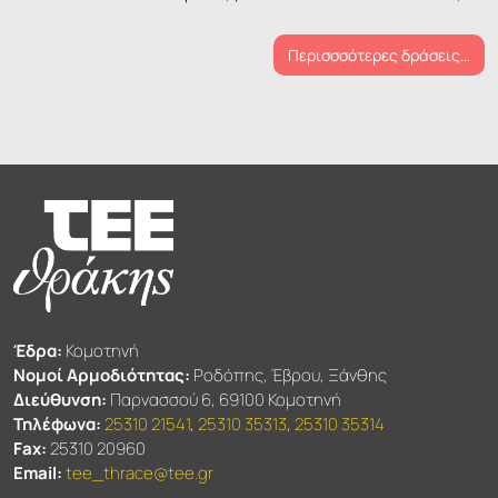
Περισσσότερες δράσεις…
Έδρα:
Κομοτηνή
Νομοί Αρμοδιότητας:
Ροδόπης, Έβρου, Ξάνθης
Διεύθυνση:
Παρνασσού 6, 69100 Κομοτηνή
Τηλέφωνα:
25310 21541
,
25310 35313
,
25310 35314
Fax:
25310 20960
Email:
tee_thrace@tee.gr