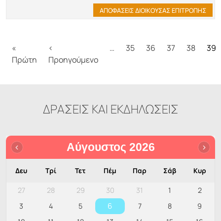
ΑΠΟΦΑΣΕΙΣ ΔΙΟΙΚΟΥΣΑΣ ΕΠΙΤΡΟΠΗΣ
Σελιδοποίηση
«
‹
…
35
36
37
38
39
First page
Προηγούμενη σελίδα
Πρώτη
Προηγούμενο
ΔΡΑΣΕΙΣ ΚΑΙ ΕΚΔΗΛΩΣΕΙΣ
Αύγουστος 2026
Δευ
Τρί
Τετ
Πέμ
Παρ
Σάβ
Κυρ
27
28
29
30
31
1
2
6
3
4
5
7
8
9